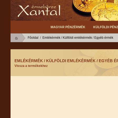
MAGYAR PÉNZÉRMÉK
KÜLFÖLDI PÉN
Főoldal
/
Emlékérmék
/
Külföldi emlékérmék
/
Egyéb érmék
EMLÉKÉRMÉK / KÜLFÖLDI EMLÉKÉRMÉK / EGYÉB 
Vissza a termékekhez